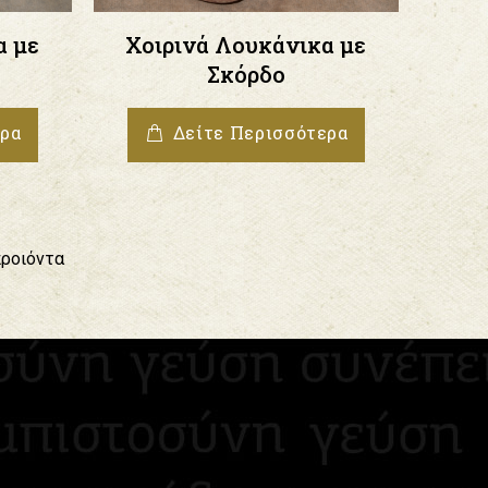
α με
Χοιρινά Λουκάνικα με
Σκόρδο
ερα
Δείτε Περισσότερα
προιόντα