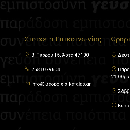
Στοιχεία Επικοινωνίας
Ωράρι
Β. Πύρρου 15, Άρτα 47100
Δευτέ
2681079604
Παρασ
21:00μμ
info@kreopoleio-kefalas.gr
Σάββα
Κυρια