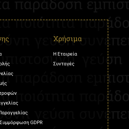
σης
Χρήσιμα
α
Η Εταιρεία
ολής
Συνταγές
γελίας
μής
στροφών
γγελίας
Παραγγελίας
- Συμμόρφωση GDPR