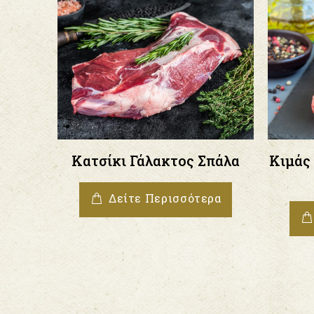
Κατσίκι Γάλακτος Σπάλα
Κιμάς
Δείτε Περισσότερα
 με
ρα