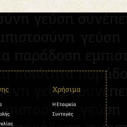
σης
Χρήσιμα
α
Η Εταιρεία
ολής
Συνταγές
γελίας