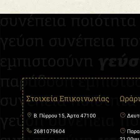
Στοιχεία Επικοινωνίας
Ωράρι
Β. Πύρρου 15, Άρτα 47100
Δευτέ
2681079604
Παρασ
21:00μμ